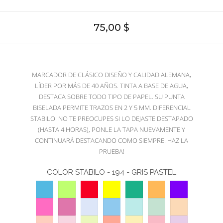
75,00 $
MARCADOR DE CLÁSICO DISEÑO Y CALIDAD ALEMANA,
LÍDER POR MÁS DE 40 AÑOS. TINTA A BASE DE AGUA,
DESTACA SOBRE TODO TIPO DE PAPEL. SU PUNTA
BISELADA PERMITE TRAZOS EN 2 Y 5 MM. DIFERENCIAL
STABILO: NO TE PREOCUPES SI LO DEJASTE DESTAPADO
(HASTA 4 HORAS), PONLE LA TAPA NUEVAMENTE Y
CONTINUARÁ DESTACANDO COMO SIEMPRE. HAZ LA
PRUEBA!
COLOR STABILO
-
194 - GRIS PASTEL
31
33
40
24
51
54
55
-
-
-
-
-
-
-
56
58
111
112
113
116
125
CELESTE
VERDE
ROJO
AMARILLO
TURQUESA
NARANJA
VIOLETA
-
-
-
-
-
-
-
MANZANA
126
129
133
140
144
150
155