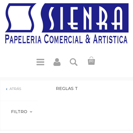
(0)
REGLAS T
ATRÁS

FILTRO
expand_more