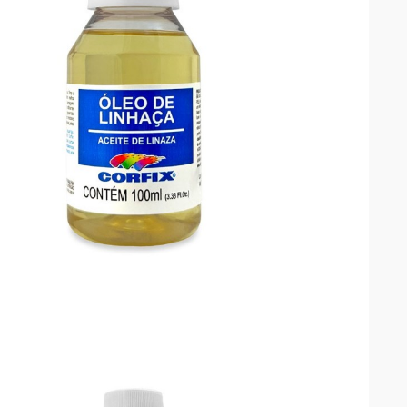

VISTA RÁPIDA