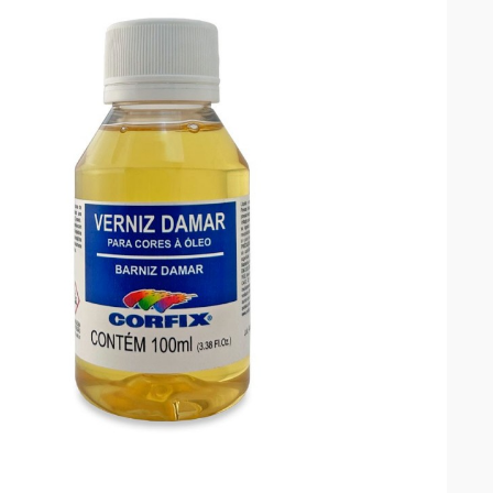

VISTA RÁPIDA