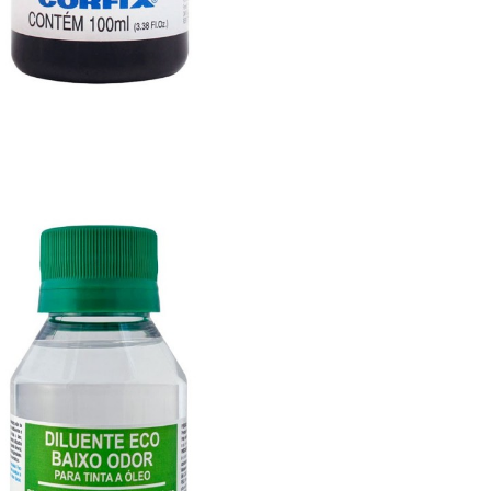

VISTA RÁPIDA