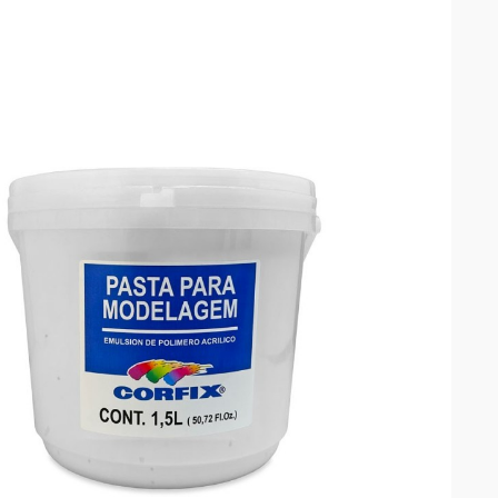

VISTA RÁPIDA