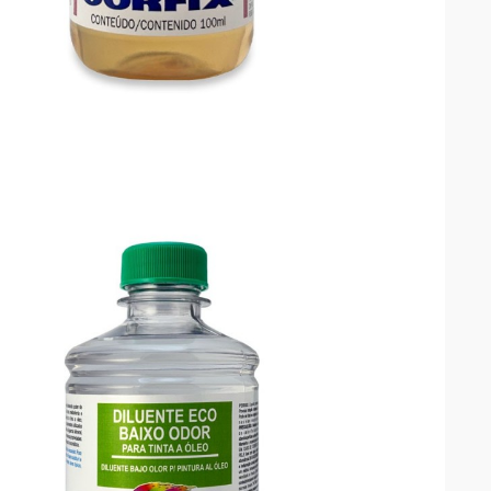

VISTA RÁPIDA