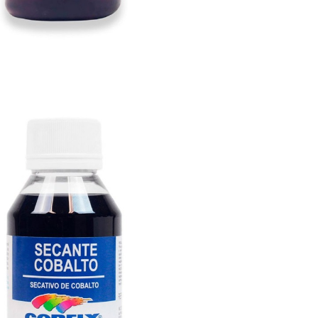

VISTA RÁPIDA