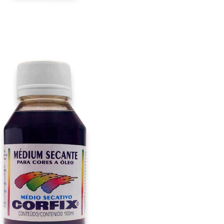

VISTA RÁPIDA