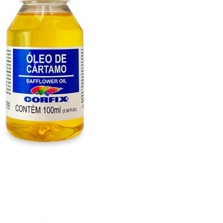

VISTA RÁPIDA