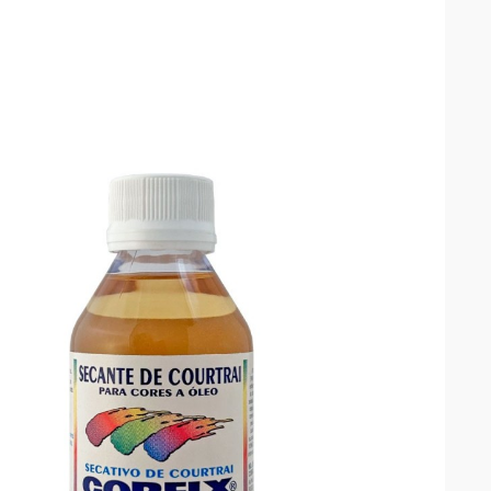

VISTA RÁPIDA