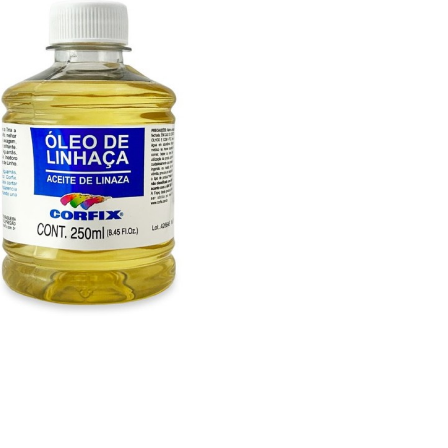

VISTA RÁPIDA