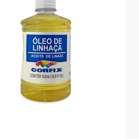

VISTA RÁPIDA