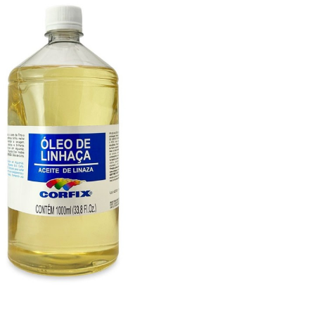

VISTA RÁPIDA