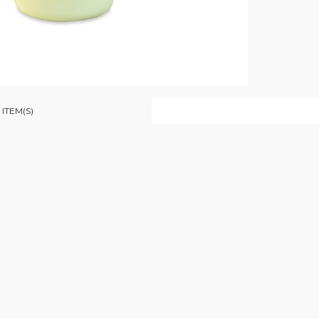

VISTA RÁPIDA
ITEM(S)