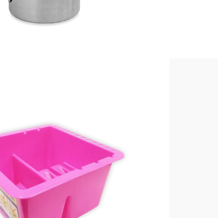

VISTA RÁPIDA