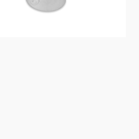

VISTA RÁPIDA