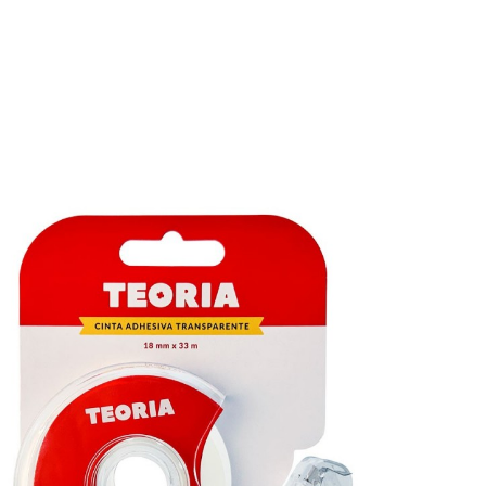

VISTA RÁPIDA