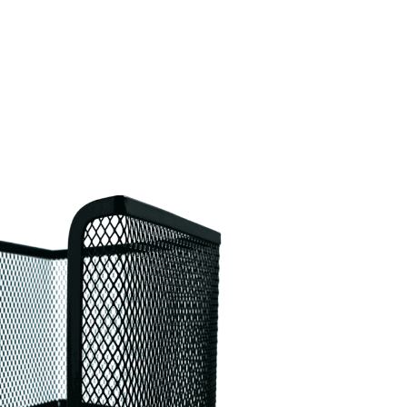

VISTA RÁPIDA