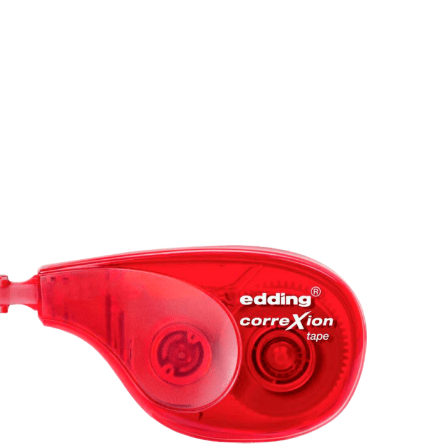

VISTA RÁPIDA