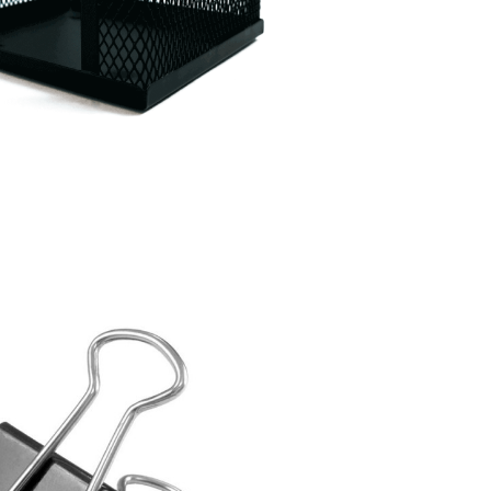

VISTA RÁPIDA