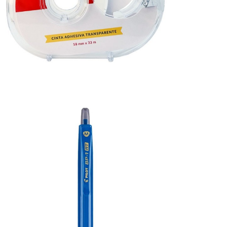

VISTA RÁPIDA