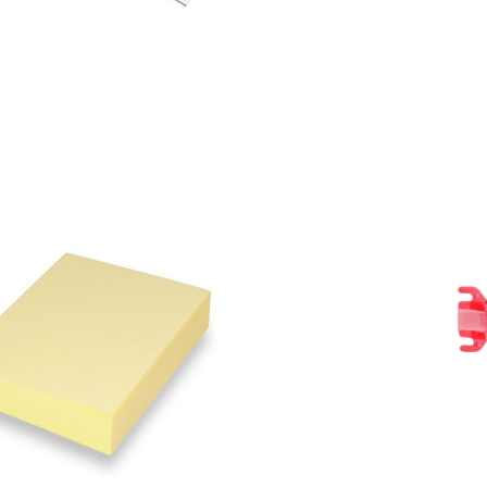

VISTA RÁPIDA