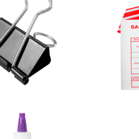

VISTA RÁPIDA