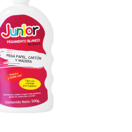

VISTA RÁPIDA