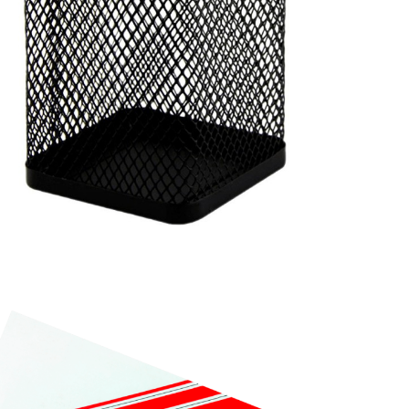

VISTA RÁPIDA