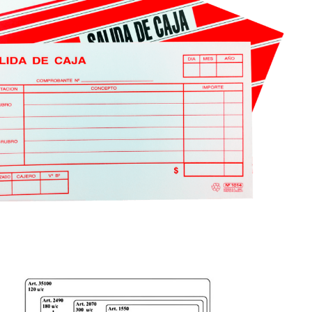

VISTA RÁPIDA