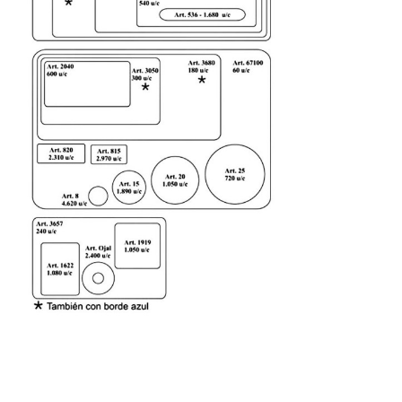

VISTA RÁPIDA