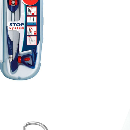

VISTA RÁPIDA