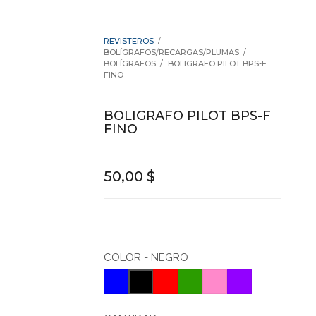

REVISTEROS
BOLÍGRAFOS/RECARGAS/PLUMAS
BOLÍGRAFOS
BOLIGRAFO PILOT BPS-F
FINO
BOLIGRAFO PILOT BPS-F
FINO
50,00 $
COLOR
-
NEGRO
AZUL
ROJO
VERDE
ROSADO
VIOLETA
NEGRO